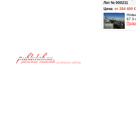
Лот № 000211
Цена
:
от 284 400 €
Новы
67 3-
Подр
cоздание сайта