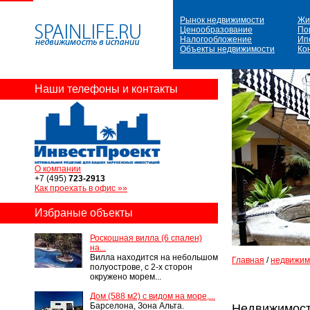
Рынок недвижимости
Жи
Ценообразование
По
Налогообложение
Ип
Объекты недвижимости
Ко
Наши телефоны и контакты
О компании
+7 (495)
723-2913
Как проехать в офис »»
Избраные объекты
Роскошная вилла (6 спален)
на...
Вилла находится на небольшом
Главная
/
недвижим
полуострове, с 2-х сторон
окружено морем...
Дом (588 м2) с видом на море,...
Барселона, Зона Альта.
Недвижимост