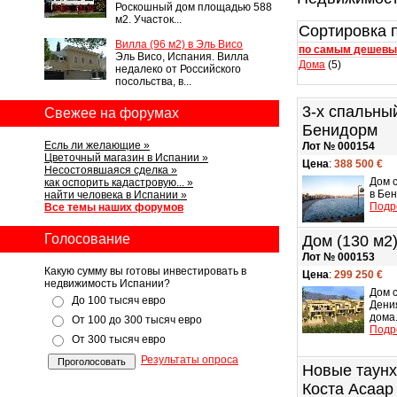
Роскошный дом площадью 588
м2. Участок...
Сортировка п
Вилла (96 м2) в Эль Висо
по самым дешев
Эль Висо, Испания. Вилла
Дома
(5)
недалеко от Российского
посольства, в...
3-х спальны
Свежее на форумах
Бенидорм
Есль ли желающие »
Лот № 000154
Цветочный магазин в Испании »
Цена
:
388 500 €
Несостоявшаяся сделка »
Дом с
как оспорить кадастровую... »
в Бе
найти человека в Испании »
Подр
Все темы наших форумов
Голосование
Дом (130 м2
Лот № 000153
Какую сумму вы готовы инвестировать в
Цена
:
299 250 €
недвижимость Испании?
Дом с
До 100 тысяч евро
Дени
дома.
От 100 до 300 тысяч евро
Подр
От 300 тысяч евро
Результаты опроса
Новые таунх
Коста Асаар