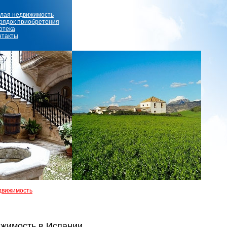
лая недвижимость
рядок приобретения
отека
нтакты
движимость
жимость в Испании