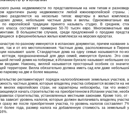
нского рынка недвижимости по представленным на нем типам и разновид
м идентичен рынку недвижимости любой южноевропейской страны.
ловно разделяется на несколько типов: квартиры в жилых комплекс
одских домах, небольшие частные дома и виллы. Однокомнатаные кв
по европейской традиции принято называть студио. В среднем, сто
ого класса составляет примерно 50-70 тысяч евро. Многокомнатные кв
ментами. В большинстве случаев, среди предложений о продаже предст
дящиеся в фешенебельных жилых комплексах на морских курортах.
зачастую по-разному именуются в испанских документах, причем название з
ния, так и от его местоположения. Частные дома, расположенные в Пирене
иции называют шале. Стандартные дома на одну семью называются по-ис
", коттедж, предназначенный для двух семей, именуется бунгало. Это сов
ьшой летний домик на побержье; в Испании бунгало называют небольшие ос
ми входами. Наконец, виллой называется просторный особняк со значит
ей территории. Вилла обязательно должна иметь сад или даже небольшой
ю парковку на две и более машины.
ательство регламентирует порядок налогообложения земельных участков, а
жность частных домов, которые владелец участка собирается возвести на не
я многих европейских стран, не характерны небоскребы, так что инвес
рающемуся начать строительство на приобретенном в Испании участке, необ
правилах строительства, установленных местными законами. Кроме того, от 
тва зависит уровень налогов, которые должен выплачивать владелец участка
я сразу же после приобретения участка, то уровень налогов составляет 7%
ет более года, размер налога на добавленную стоимость за земельный у
 16%.