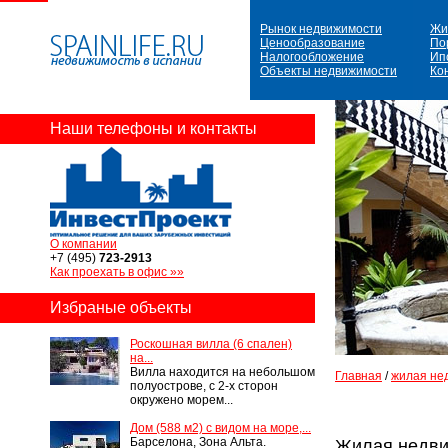
Рынок недвижимости
Жи
Ценообразование
По
Налогообложение
Ип
Объекты недвижимости
Ко
Наши телефоны и контакты
О компании
+7 (495)
723-2913
Как проехать в офис »»
Избраные объекты
Роскошная вилла (6 спален)
на...
Вилла находится на небольшом
Главная
/
жилая не
полуострове, с 2-х сторон
окружено морем...
Дом (588 м2) с видом на море,...
Барселона, Зона Альта.
Жилая недви