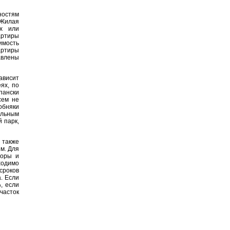
ностям
 Жилая
ах или
артиры
имость
артиры
авлены
ависит
ях, по
пански
сем не
обняки
ельным
 парк,
 также
м. Для
торы и
ходимо
сроков
. Если
, если
часток