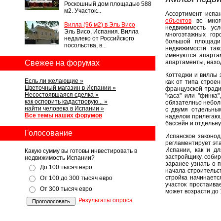
Роскошный дом площадью 588
м2. Участок...
Ассортимент испа
объектов
во много
Вилла (96 м2) в Эль Висо
недвижимость ус
Эль Висо, Испания. Вилла
многоэтажных гор
недалеко от Российского
большой площади 
посольства, в...
недвижимости так
именуются апарта
Свежее на форумах
апартаменты, нахо
Коттеджи и виллы 
Есль ли желающие »
как от типа строе
Цветочный магазин в Испании »
французской трад
Несостоявшаяся сделка »
"каса" или "финка
как оспорить кадастровую... »
обязателньо небол
найти человека в Испании »
с двумя отдельны
Все темы наших форумов
наделом прилегающ
бассейн и отдельну
Голосование
Испанское законод
регламентирует эта
Испании, как и дл
Какую сумму вы готовы инвестировать в
застройщику, соби
недвижимость Испании?
заранее узнать о 
До 100 тысяч евро
начала строительс
стройка начинаетс
От 100 до 300 тысяч евро
участок простаива
От 300 тысяч евро
может возрасти до
Результаты опроса