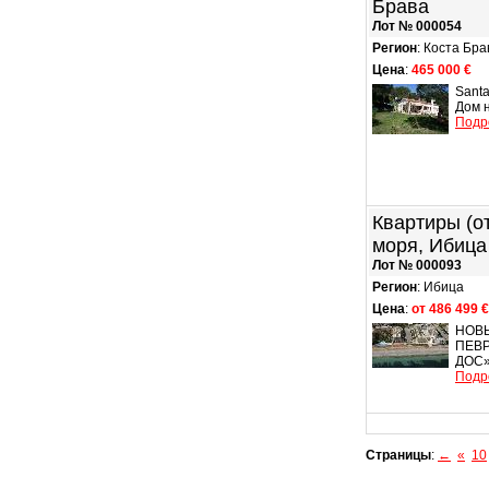
Брава
Лот № 000054
Регион
: Коста Бра
Цена
:
465 000 €
Santa
Дом н
Подр
Квартиры (от
моря, Ибица
Лот № 000093
Регион
: Ибица
Цена
:
от 486 499 €
НОВ
ПЕВ
ДОС».
Подр
Страницы
:
←
«
10