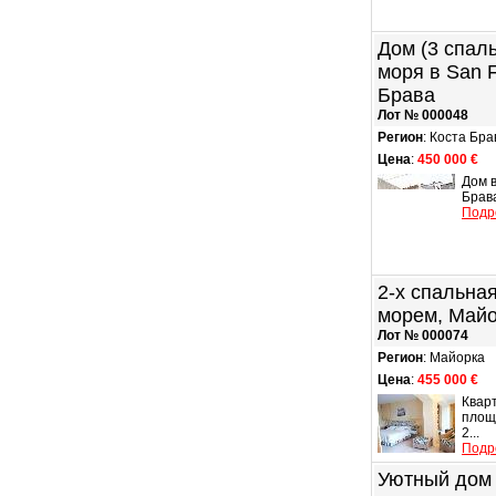
Дом (3 спал
моря в San F
Брава
Лот № 000048
Регион
: Коста Бра
Цена
:
450 000 €
Дом в
Брава
Подр
2-х спальна
морем, Май
Лот № 000074
Регион
: Майорка
Цена
:
455 000 €
Квар
площа
2...
Подр
Уютный дом 