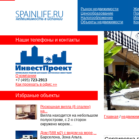
Рынок недвижимости
Жи
Ценообразование
По
Налогообложение
Ип
Объекты недвижимости
Ко
Наши телефоны и контакты
О компании
+7 (495)
723-2913
Как проехать в офис »»
Избраные объекты
Роскошная вилла (6 спален)
на...
Вилла находится на небольшом
Главная
/
недвижим
полуострове, с 2-х сторон
окружено морем...
Дом (588 м2) с видом на море,...
Барселона, Зона Альта.