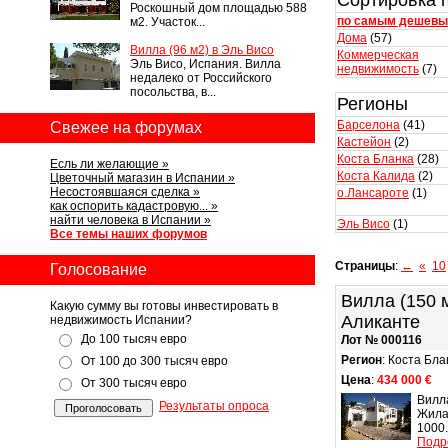
Сортировка 
Роскошный дом площадью 588
по самым дешев
м2. Участок...
Дома
(57)
Вилла (96 м2) в Эль Висо
Коммерческая
Эль Висо, Испания. Вилла
недвижимость
(7)
недалеко от Российского
посольства, в...
Регионы
Барселона
(41)
Свежее на форумах
Кастейон
(2)
Коста Бланка
(28)
Есль ли желающие »
Коста Калида
(2)
Цветочный магазин в Испании »
Несостоявшаяся сделка »
о.Лансароте
(1)
как оспорить кадастровую... »
найти человека в Испании »
Эль Висо
(1)
Все темы наших форумов
Страницы
:
←
«
10
Голосование
Вилла (150 м
Какую сумму вы готовы инвестировать в
Аликанте
недвижимость Испании?
До 100 тысяч евро
Лот № 000116
Регион
: Коста Бла
От 100 до 300 тысяч евро
Цена
:
434 000 €
От 300 тысяч евро
Вилла
Результаты опроса
Жила
1000.
Подр